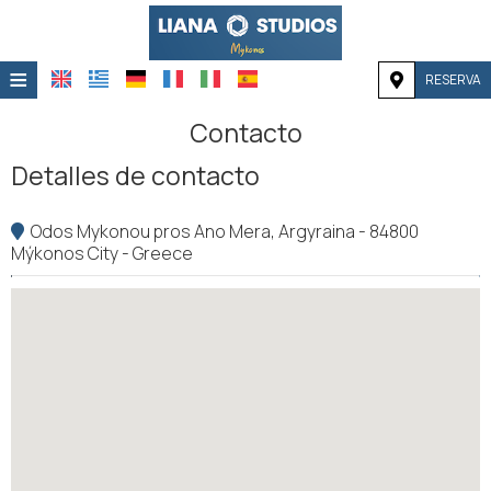
≡
RESERVA
HOME
Contacto
UBICACIÓN
Detalles de contacto
ALOJAMIENTO
Odos Mykonou pros Ano Mera, Argyraina - 84800
Mýkonos City - Greece
INSTALACIONES
GALERÍA