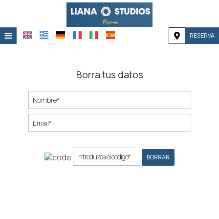
≡
RESERVA
HOME
UBICACIÓN
Borra tus datos
ALOJAMIENTO
INSTALACIONES
GALERÍA
BORRAR