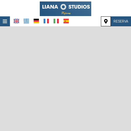
≡
RESERVA
HOME
UBICACIÓN
ALOJAMIENTO
INSTALACIONES
GALERÍA