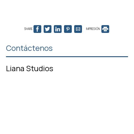
SHARE
IMPRESIÓN
Contáctenos
Liana Studios
Hotel en Mykonos
Odos Mykonou pros Ano Mera, Argyraina - 84800
Mýkonos City - Greece
Check-in 15:00 Check-out 11:00
Abierto 01.01 - 01.01
Síguenos